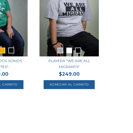
ODOS SOMOS
PLAYERA "WE ARE ALL
ES"...
MIGRANTS"
.00
$249.00
L CARRITO
AGREGAR AL CARRITO