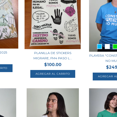
2025
PLANILLA DE STICKERS
PLAYERA "CONS
MIGRARE, FM4 PASO L...
NO MU
$100.00
$249
AGREGAR A