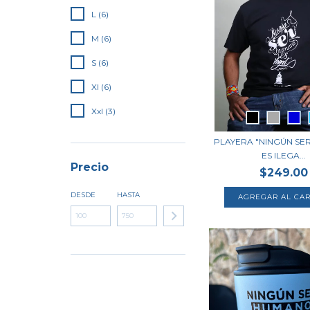
L (6)
M (6)
S (6)
Xl (6)
Xxl (3)
PLAYERA "NINGÚN S
ES ILEGA...
Precio
$249.00
DESDE
HASTA
AGREGAR AL CAR