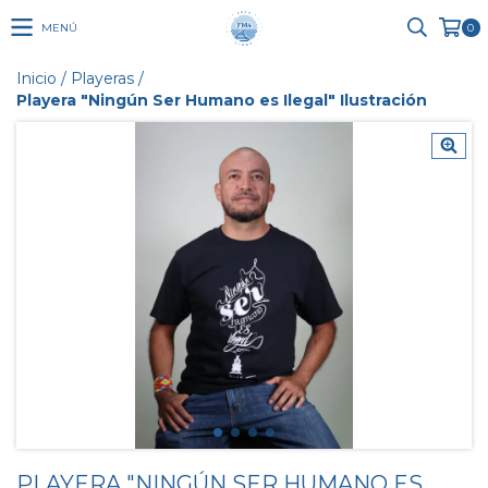
MENÚ
0
Inicio
/
Playeras
/
Playera "Ningún Ser Humano es Ilegal" Ilustración
PLAYERA "NINGÚN SER HUMANO ES